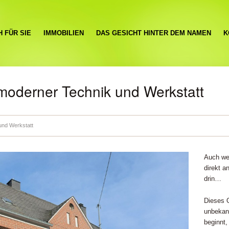
H FÜR SIE
IMMOBILIEN
DAS GESICHT HINTER DEM NAMEN
K
 moderner Technik und Werkstatt
und Werkstatt
Auch we
direkt a
drin…
Dieses 
unbekann
beginnt,