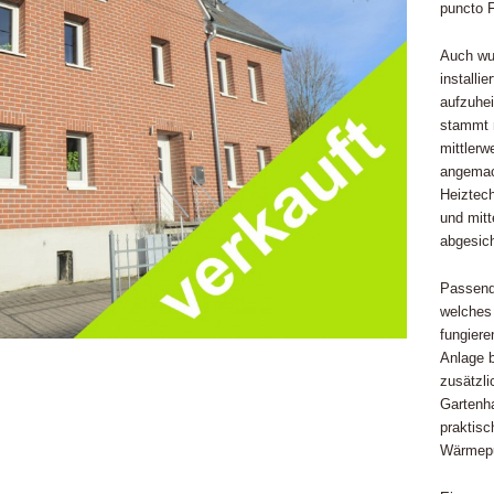
puncto F
Auch wu
installi
aufzuhe
stammt n
mittlerw
angemac
Heiztech
und mit
abgesich
Passend
welches 
fungiere
Anlage 
zusätzl
Gartenh
praktisc
Wärmepu