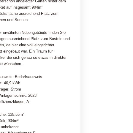
derschön angelegter Garten hinter dem
etet auf insgesamt 904m²
ücksfläche ausreichend Platz zum
nen und Sonnen.
er erwähnten Nebengebäude finden Sie
tagen ausreichend Platz zum Basteln und
n, da hier eine voll eingerichtet
t eingebaut war. Ein Traum für
er die sich genau so etwas in direkter
e wünschen.
ausweis: Bedarfsausweis
t: 46,9 kWh
räger: Strom
 Anlagentechnik: 2023
ffizienzklasse: A
che: 135,55m²
ück: 904m²
: unbekannt