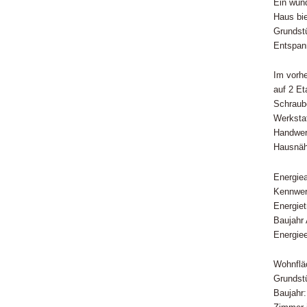
Ein wun
Haus bi
Grundst
Entspan
Im vorh
auf 2 E
Schraube
Werkstat
Handwerk
Hausnäh
Energie
Kennwer
Energiet
Baujahr
Energiee
Wohnflä
Grundst
Baujahr