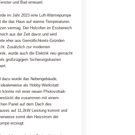
enster und Bad erneuert.
rde im Jahr 2023 eine Luft-Wärmepumpe
ert die das Haus auf warme Temperaturen
izen vermag. Der Holzofen im Essbereich
och aus der Zeit davor und wird
eile eher aus Gemütlichkeits-Gründen
ht. Zusätzlich zur modernen
nik, wurde auch die Elektrik neu gemacht
tels großzügigem Sicherungskasten
ert.
 dazu wurde das Nebengebäude,
idealerweise als Hobby-Werkstatt
n könnte mit einer neuen Photovoltaik-
bestückt die zusammen mit einem
ichen Panel auf dem Dach des
auses auf 11,2kW Leistung kommt und
herweise somit den Heizstrom der
mpe erzeugt.